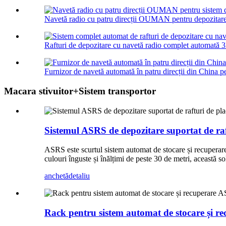
Navetă radio cu patru direcții OUMAN pentru depozitare
Rafturi de depozitare cu navetă radio complet automată 3
Furnizor de navetă automată în patru direcții din China pe
Macara stivuitor+Sistem transportor
Sistemul ASRS de depozitare suportat de raf
ASRS este scurtul sistem automat de stocare și recuperare
culouri înguste și înălțimi de peste 30 de metri, această so
anchetă
detaliu
Rack pentru sistem automat de stocare și 