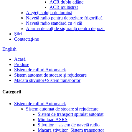
ACR dublu adânc
ACR multistrat
Alegeți soluția de lumină
Navetă radio pentru depozitare frigorifică
Navetă radio standard cu 4 căi
Alarma de colț de siguranță pentru depozit
Ştiri
Contactaţi-ne
English
Acasă
Produse
Sistem de rafturi Automatck
Sistem automat de stocare și rejudecare
Macara stivuitor+Sistem transportor
Categorii
Sistem de rafturi Automatck
Sistem automat de stocare și rejudecare
Sistem de transport spiralat automat
Miniload ASRS
Stivuitor + sistem de navetă radio
Macara stivuitor+Sistem transportor