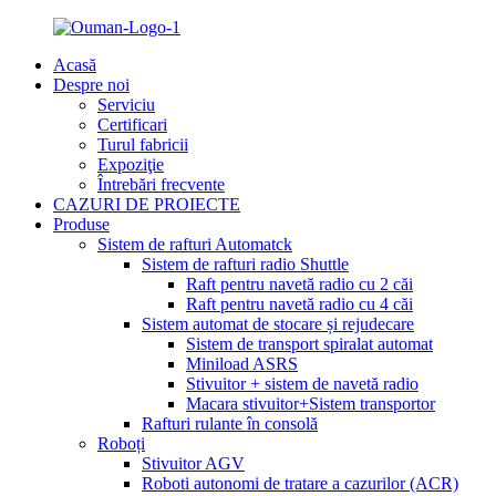
Acasă
Despre noi
Serviciu
Certificari
Turul fabricii
Expoziţie
Întrebări frecvente
CAZURI DE PROIECTE
Produse
Sistem de rafturi Automatck
Sistem de rafturi radio Shuttle
Raft pentru navetă radio cu 2 căi
Raft pentru navetă radio cu 4 căi
Sistem automat de stocare și rejudecare
Sistem de transport spiralat automat
Miniload ASRS
Stivuitor + sistem de navetă radio
Macara stivuitor+Sistem transportor
Rafturi rulante în consolă
Roboți
Stivuitor AGV
Roboti autonomi de tratare a cazurilor (ACR)