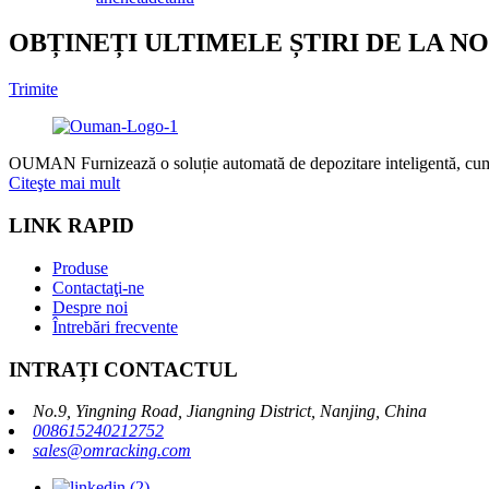
OBȚINEȚI ULTIMELE ȘTIRI DE LA NO
Trimite
OUMAN Furnizează o soluție automată de depozitare inteligentă, cum ar 
Citeşte mai mult
LINK RAPID
Produse
Contactaţi-ne
Despre noi
Întrebări frecvente
INTRAȚI CONTACTUL
No.9, Yingning Road, Jiangning District, Nanjing, China
008615240212752
sales@omracking.com