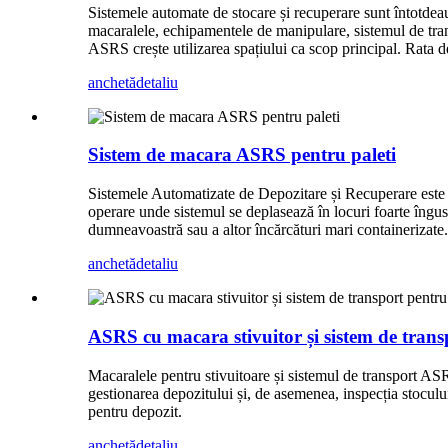
Sistemele automate de stocare și recuperare sunt întotde
macaralele, echipamentele de manipulare, sistemul de tran
ASRS crește utilizarea spațiului ca scop principal. Rata d
anchetă
detaliu
Sistem de macara ASRS pentru paleti
Sistemele Automatizate de Depozitare și Recuperare este 
operare unde sistemul se deplasează în locuri foarte îngus
dumneavoastră sau a altor încărcături mari containerizate.
anchetă
detaliu
ASRS cu macara stivuitor și sistem de trans
Macaralele pentru stivuitoare și sistemul de transport ASR
gestionarea depozitului și, de asemenea, inspecția stocului
pentru depozit.
anchetă
detaliu