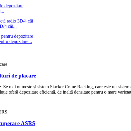
...
D/4 căi...
ntru depozitare...
turi de placare
. Se mai numește și sistem Stacker Crane Racking, care este un sistem e
luție oferă depozitare eficientă, de înaltă densitate pentru o mare varietat
recuperare ASRS