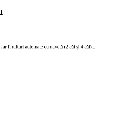
I
fi rafturi automate cu navetă (2 căi și 4 căi)....