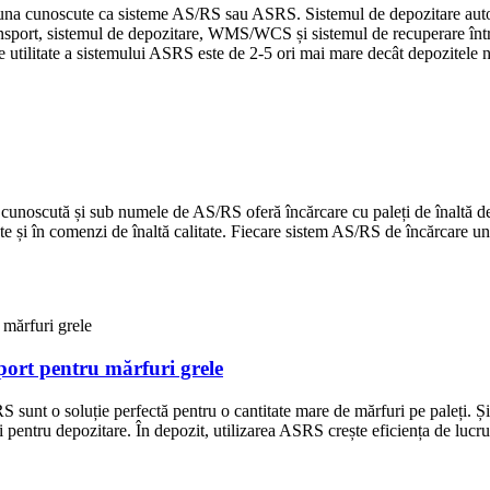
auna cunoscute ca sisteme AS/RS sau ASRS. Sistemul de depozitare automa
sport, sistemul de depozitare, WMS/WCS și sistemul de recuperare într-u
e utilitate a sistemului ASRS este de 2-5 ori mai mare decât depozitele 
cunoscută și sub numele de AS/RS oferă încărcare cu paleți de înaltă de
te și în comenzi de înaltă calitate. Fiecare sistem AS/RS de încărcare un
port pentru mărfuri grele
S sunt o soluție perfectă pentru o cantitate mare de mărfuri pe paleți. 
 pentru depozitare. În depozit, utilizarea ASRS crește eficiența de lucru,