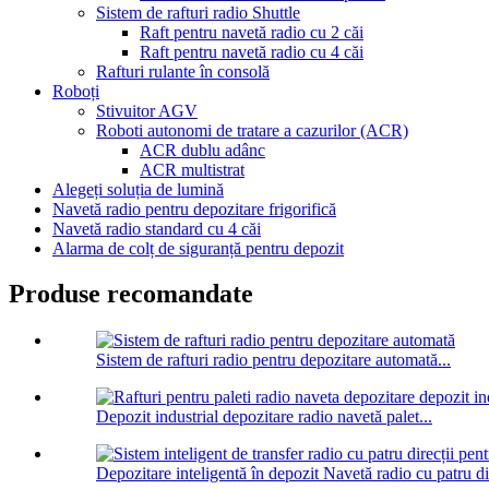
Sistem de rafturi radio Shuttle
Raft pentru navetă radio cu 2 căi
Raft pentru navetă radio cu 4 căi
Rafturi rulante în consolă
Roboți
Stivuitor AGV
Roboti autonomi de tratare a cazurilor (ACR)
ACR dublu adânc
ACR multistrat
Alegeți soluția de lumină
Navetă radio pentru depozitare frigorifică
Navetă radio standard cu 4 căi
Alarma de colț de siguranță pentru depozit
Produse recomandate
Sistem de rafturi radio pentru depozitare automată...
Depozit industrial depozitare radio navetă palet...
Depozitare inteligentă în depozit Navetă radio cu patru dir