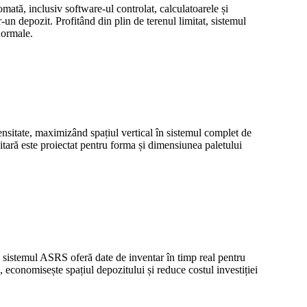
tă, inclusiv software-ul controlat, calculatoarele și
n depozit. Profitând din plin de terenul limitat, sistemul
normale.
nsitate, maximizând spațiul vertical în sistemul complet de
itară este proiectat pentru forma și dimensiunea paletului
Și sistemul ASRS oferă date de inventar în timp real pentru
 economisește spațiul depozitului și reduce costul investiției