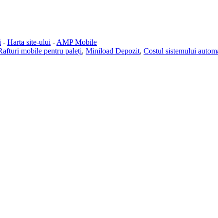
i
-
Harta site-ului
-
AMP Mobile
Rafturi mobile pentru paleți
,
Miniload Depozit
,
Costul sistemului automa