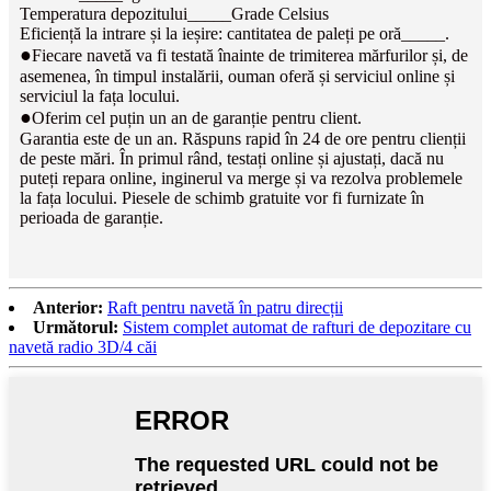
Temperatura depozitului_____Grade Celsius
Eficiență la intrare și la ieșire: cantitatea de paleți pe oră_____.
●
Fiecare navetă va fi testată înainte de trimiterea mărfurilor și, de
asemenea, în timpul instalării, ouman oferă și serviciul online și
serviciul la fața locului.
●
Oferim cel puțin un an de garanție pentru client.
Garantia este de un an. Răspuns rapid în 24 de ore pentru clienții
de peste mări. În primul rând, testați online și ajustați, dacă nu
puteți repara online, inginerul va merge și va rezolva problemele
la fața locului. Piesele de schimb gratuite vor fi furnizate în
perioada de garanție.
Anterior:
Raft pentru navetă în patru direcții
Următorul:
Sistem complet automat de rafturi de depozitare cu
navetă radio 3D/4 căi