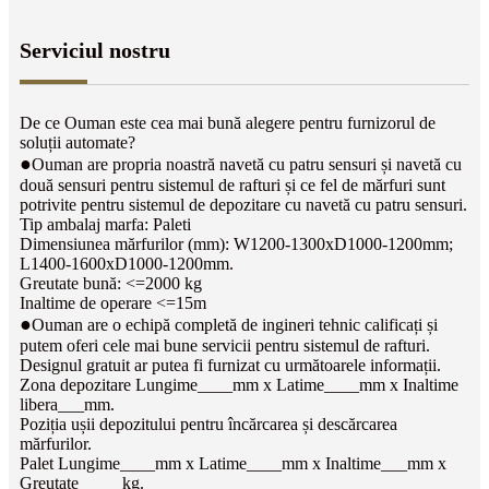
Serviciul nostru
De ce Ouman este cea mai bună alegere pentru furnizorul de
soluții automate?
●
Ouman are propria noastră navetă cu patru sensuri și navetă cu
două sensuri pentru sistemul de rafturi și ce fel de mărfuri sunt
potrivite pentru sistemul de depozitare cu navetă cu patru sensuri.
Tip ambalaj marfa: Paleti
Dimensiunea mărfurilor (mm): W1200-1300xD1000-1200mm;
L1400-1600xD1000-1200mm.
Greutate bună: <=2000 kg
Inaltime de operare <=15m
●
Ouman are o echipă completă de ingineri tehnic calificați și
putem oferi cele mai bune servicii pentru sistemul de rafturi.
Designul gratuit ar putea fi furnizat cu următoarele informații.
Zona depozitare Lungime____mm ​​x Latime____mm ​​x Inaltime
libera___mm.
Poziția ușii depozitului pentru încărcarea și descărcarea
mărfurilor.
Palet Lungime____mm ​​x Latime____mm ​​x Inaltime___mm ​​x
Greutate_____kg.