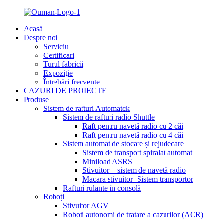
Acasă
Despre noi
Serviciu
Certificari
Turul fabricii
Expoziţie
Întrebări frecvente
CAZURI DE PROIECTE
Produse
Sistem de rafturi Automatck
Sistem de rafturi radio Shuttle
Raft pentru navetă radio cu 2 căi
Raft pentru navetă radio cu 4 căi
Sistem automat de stocare și rejudecare
Sistem de transport spiralat automat
Miniload ASRS
Stivuitor + sistem de navetă radio
Macara stivuitor+Sistem transportor
Rafturi rulante în consolă
Roboți
Stivuitor AGV
Roboti autonomi de tratare a cazurilor (ACR)