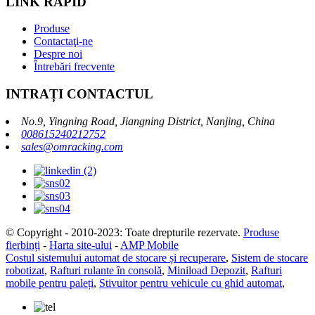
LINK RAPID
Produse
Contactaţi-ne
Despre noi
Întrebări frecvente
INTRAȚI CONTACTUL
No.9, Yingning Road, Jiangning District, Nanjing, China
008615240212752
sales@omracking.com
© Copyright - 2010-2023: Toate drepturile rezervate.
Produse
fierbinți
-
Harta site-ului
-
AMP Mobile
Costul sistemului automat de stocare și recuperare
,
Sistem de stocare
robotizat
,
Rafturi rulante în consolă
,
Miniload Depozit
,
Rafturi
mobile pentru paleți
,
Stivuitor pentru vehicule cu ghid automat
,