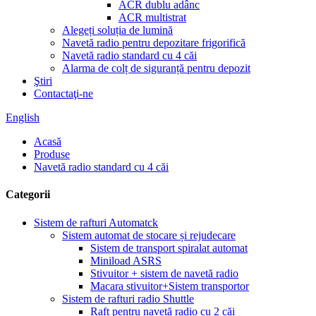
ACR dublu adânc
ACR multistrat
Alegeți soluția de lumină
Navetă radio pentru depozitare frigorifică
Navetă radio standard cu 4 căi
Alarma de colț de siguranță pentru depozit
Ştiri
Contactaţi-ne
English
Acasă
Produse
Navetă radio standard cu 4 căi
Categorii
Sistem de rafturi Automatck
Sistem automat de stocare și rejudecare
Sistem de transport spiralat automat
Miniload ASRS
Stivuitor + sistem de navetă radio
Macara stivuitor+Sistem transportor
Sistem de rafturi radio Shuttle
Raft pentru navetă radio cu 2 căi