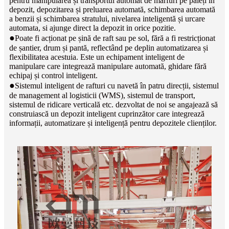
pentru manipularea și transportul automat de mărfuri pe paleți în
depozit, depozitarea și preluarea automată, schimbarea automată
a benzii și schimbarea stratului, nivelarea inteligentă și urcare
automata, si ajunge direct la depozit in orice pozitie.
●
Poate fi acționat pe șină de raft sau pe sol, fără a fi restricționat
de șantier, drum și pantă, reflectând pe deplin automatizarea și
flexibilitatea acestuia. Este un echipament inteligent de
manipulare care integrează manipulare automată, ghidare fără
echipaj și control inteligent.
●
Sistemul inteligent de rafturi cu navetă în patru direcții, sistemul
de management al logisticii (WMS), sistemul de transport,
sistemul de ridicare verticală etc. dezvoltat de noi se angajează să
construiască un depozit inteligent cuprinzător care integrează
informații, automatizare și inteligență pentru depozitele clienților.