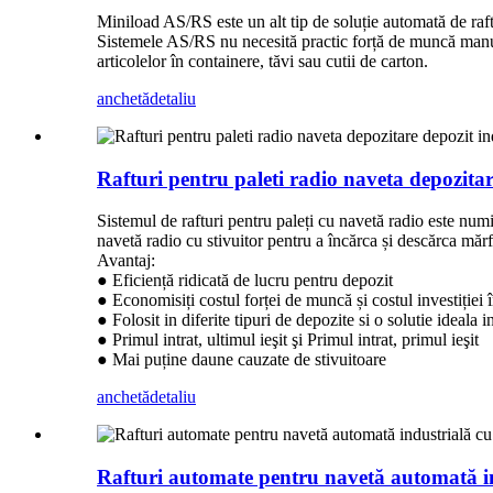
Miniload AS/RS este un alt tip de soluție automată de raft
Sistemele AS/RS nu necesită practic forță de muncă manua
articolelor în containere, tăvi sau cutii de carton.
anchetă
detaliu
Rafturi pentru paleti radio naveta depozitar
Sistemul de rafturi pentru paleți cu navetă radio este num
navetă radio cu stivuitor pentru a încărca și descărca măr
Avantaj:
● Eficiență ridicată de lucru pentru depozit
● Economisiți costul forței de muncă și costul investiției 
● Folosit in diferite tipuri de depozite si o solutie ideala i
● Primul intrat, ultimul ieşit şi Primul intrat, primul ieşit
● Mai puține daune cauzate de stivuitoare
anchetă
detaliu
Rafturi automate pentru navetă automată ind