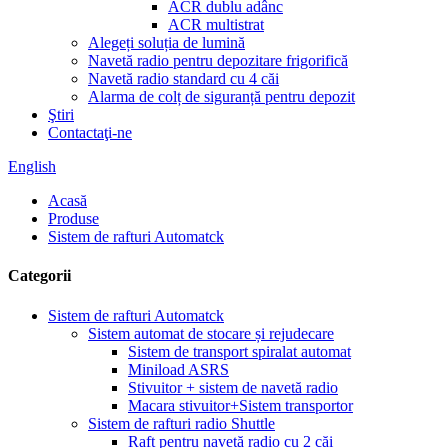
ACR dublu adânc
ACR multistrat
Alegeți soluția de lumină
Navetă radio pentru depozitare frigorifică
Navetă radio standard cu 4 căi
Alarma de colț de siguranță pentru depozit
Ştiri
Contactaţi-ne
English
Acasă
Produse
Sistem de rafturi Automatck
Categorii
Sistem de rafturi Automatck
Sistem automat de stocare și rejudecare
Sistem de transport spiralat automat
Miniload ASRS
Stivuitor + sistem de navetă radio
Macara stivuitor+Sistem transportor
Sistem de rafturi radio Shuttle
Raft pentru navetă radio cu 2 căi