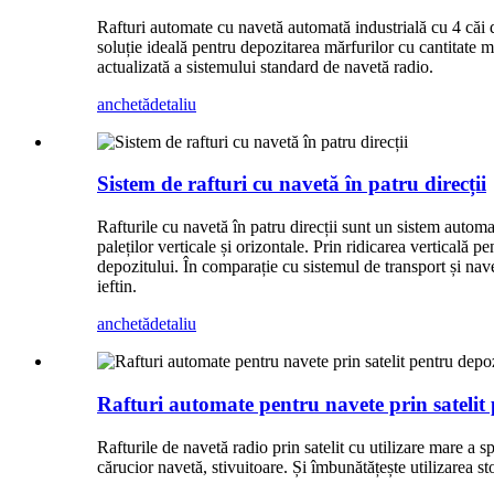
Rafturi automate cu navetă automată industrială cu 4 căi d
soluție ideală pentru depozitarea mărfurilor cu cantitate ma
actualizată a sistemului standard de navetă radio.
anchetă
detaliu
Sistem de rafturi cu navetă în patru direcții
Rafturile cu navetă în patru direcții sunt un sistem automat
paleților verticale și orizontale. Prin ridicarea verticală 
depozitului. În comparație cu sistemul de transport și nave
ieftin.
anchetă
detaliu
Rafturi automate pentru navete prin satelit
Rafturile de navetă radio prin satelit cu utilizare mare a s
cărucior navetă, stivuitoare. Și îmbunătățește utilizarea s