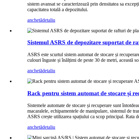
sistem avansat se caracterizează prin densitatea sa excepț
capacitatea totală a depozitului.
anchetă
detaliu
Sistemul ASRS de depozitare suportat de raf
ASRS este scurtul sistem automat de stocare și recuperare
culouri înguste și înălțimi de peste 30 de metri, această so
anchetă
detaliu
Rack pentru sistem automat de stocare și 
Sistemele automate de stocare și recuperare sunt întotde
macaralele, echipamentele de manipulare, sistemul de tran
ASRS crește utilizarea spațiului ca scop principal. Rata d
anchetă
detaliu