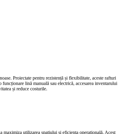
oase. Proiectate pentru rezistență și flexibilitate, aceste rafturi
u o funcționare lină manuală sau electrică, accesarea inventarului
itatea și reduce costurile.
a maximiza utilizarea spațiului și eficiența operațională. Acest