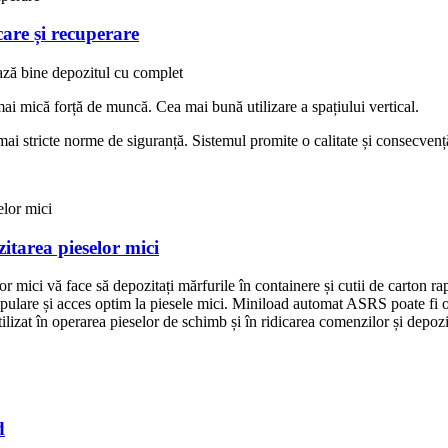
are și recuperare
ază bine depozitul cu complet
mai mică forță de muncă. Cea mai bună utilizare a spațiului vertical.
mai stricte norme de siguranță. Sistemul promite o calitate și consecvenț
tarea pieselor mici
ici vă face să depozitați mărfurile în containere și cutii de carton rapi
ipulare și acces optim la piesele mici. Miniload automat ASRS poate fi op
tilizat în operarea pieselor de schimb și în ridicarea comenzilor și depo
d