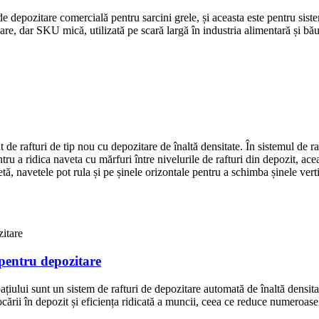
e depozitare comercială pentru sarcini grele, și aceasta este pentru siste
re, dar SKU mică, utilizată pe scară largă în industria alimentară și băut
 de rafturi de tip nou cu depozitare de înaltă densitate. În sistemul de ra
pentru a ridica naveta cu mărfuri între nivelurile de rafturi din depozit, a
tă, navetele pot rula și pe șinele orizontale pentru a schimba șinele vert
 pentru depozitare
pațiului sunt un sistem de rafturi de depozitare automată de înaltă densit
tocării în depozit și eficiența ridicată a muncii, ceea ce reduce numeroas