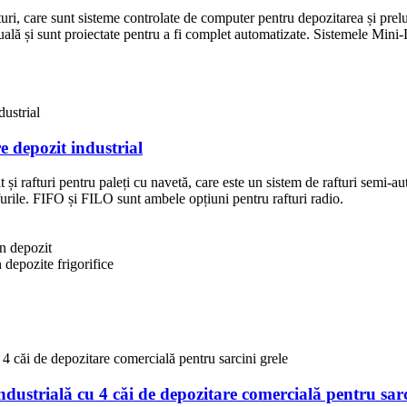
uri, care sunt sisteme controlate de computer pentru depozitarea și prelu
lă și sunt proiectate pentru a fi complet automatizate. Sistemele Mini-
e depozit industrial
it și rafturi pentru paleți cu navetă, care este un sistem de rafturi sem
furile. FIFO și FILO sunt ambele opțiuni pentru rafturi radio.
în depozit
n depozite frigorifice
ustrială cu 4 căi de depozitare comercială pentru sarc