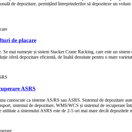
ională de depozitare, permițând întreprinderilor să depoziteze un volum 
turi de placare
. Se mai numește și sistem Stacker Crane Racking, care este un sistem e
luție oferă depozitare eficientă, de înaltă densitate pentru o mare varietat
recuperare ASRS
auna cunoscute ca sisteme AS/RS sau ASRS. Sistemul de depozitare automa
sport, sistemul de depozitare, WMS/WCS și sistemul de recuperare într-u
e utilitate a sistemului ASRS este de 2-5 ori mai mare decât depozitele 