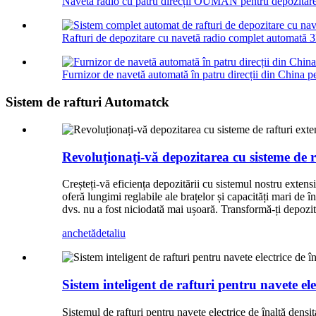
Navetă radio cu patru direcții OUMAN pentru depozitare
Rafturi de depozitare cu navetă radio complet automată 3
Furnizor de navetă automată în patru direcții din China pe
Sistem de rafturi Automatck
Revoluționați-vă depozitarea cu sisteme de ra
Creșteți-vă eficiența depozitării cu sistemul nostru extensib
oferă lungimi reglabile ale brațelor și capacități mari de î
dvs. nu a fost niciodată mai ușoară. Transformă-ți depozitu
anchetă
detaliu
Sistem inteligent de rafturi pentru navete ele
Sistemul de rafturi pentru navete electrice de înaltă densi