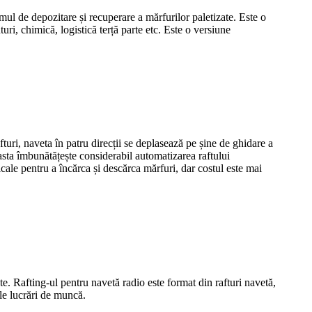
mul de depozitare și recuperare a mărfurilor paletizate. Este o
uri, chimică, logistică terță parte etc. Este o versiune
fturi, naveta în patru direcții se deplasează pe șine de ghidare a
ceasta îmbunătățește considerabil automatizarea raftului
icale pentru a încărca și descărca mărfuri, dar costul este mai
ate. Rafting-ul pentru navetă radio este format din rafturi navetă,
ele lucrări de muncă.