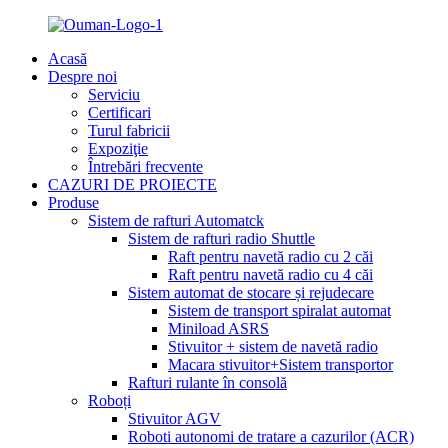
Acasă
Despre noi
Serviciu
Certificari
Turul fabricii
Expoziţie
Întrebări frecvente
CAZURI DE PROIECTE
Produse
Sistem de rafturi Automatck
Sistem de rafturi radio Shuttle
Raft pentru navetă radio cu 2 căi
Raft pentru navetă radio cu 4 căi
Sistem automat de stocare și rejudecare
Sistem de transport spiralat automat
Miniload ASRS
Stivuitor + sistem de navetă radio
Macara stivuitor+Sistem transportor
Rafturi rulante în consolă
Roboți
Stivuitor AGV
Roboti autonomi de tratare a cazurilor (ACR)