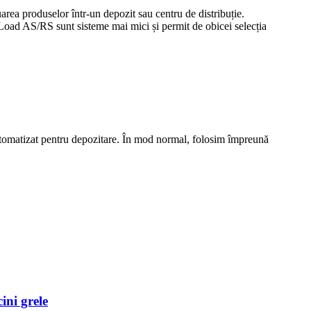
area produselor într-un depozit sau centru de distribuție.
Load AS/RS sunt sisteme mai mici și permit de obicei selecția
i-automatizat pentru depozitare. În mod normal, folosim împreună
ini grele