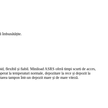
ă îmbunătățite.
d, flexibil și fiabil. Miniload ASRS oferă timpi scurti de acces,
erat la temperaturi normale, depozitare la rece și depozit la
zitarea tampon într-un depozit mare și de mare viteză.