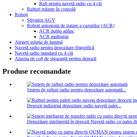
Raft pentru navetă radio cu 4 căi
Rafturi rulante în consolă
Roboți
Stivuitor AGV
Roboti autonomi de tratare a cazurilor (ACR)
ACR dublu adânc
ACR multistrat
Alegeți soluția de lumină
Navetă radio pentru depozitare frigorifică
Navetă radio standard cu 4 căi
Alarma de colț de siguranță pentru depozit
Produse recomandate
Sistem de rafturi radio pentru depozitare automată...
Depozit industrial depozitare radio navetă palet...
Depozitare inteligentă în depozit Navetă radio cu patru dir