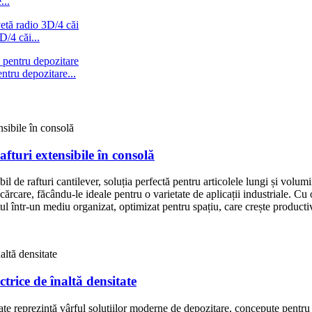
...
D/4 căi...
ntru depozitare...
fturi extensibile în consolă
il de rafturi cantilever, soluția perfectă pentru articolele lungi și volumin
ncărcare, făcându-le ideale pentru o varietate de aplicații industriale. C
l într-un mediu organizat, optimizat pentru spațiu, care crește productiv
ctrice de înaltă densitate
tate reprezintă vârful soluțiilor moderne de depozitare, concepute pentru 