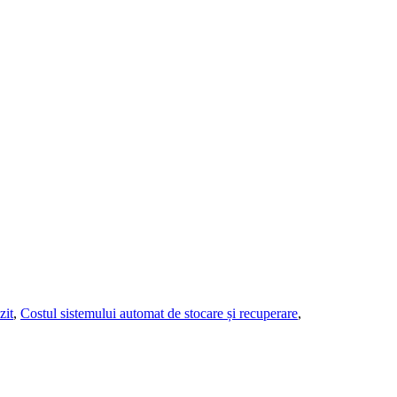
zit
,
Costul sistemului automat de stocare și recuperare
,