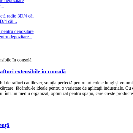
...
D/4 căi...
ntru depozitare...
fturi extensibile în consolă
il de rafturi cantilever, soluția perfectă pentru articolele lungi și volumin
ncărcare, făcându-le ideale pentru o varietate de aplicații industriale. C
l într-un mediu organizat, optimizat pentru spațiu, care crește productiv
tență