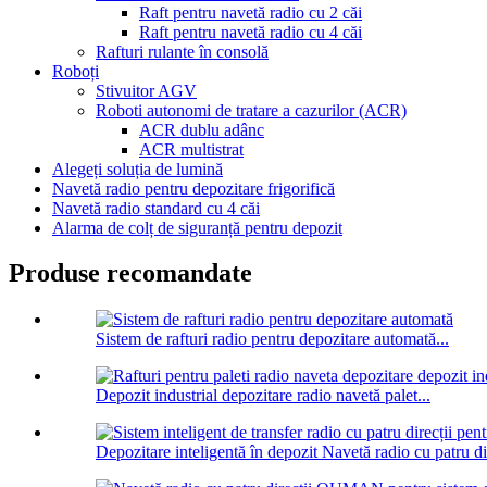
Raft pentru navetă radio cu 2 căi
Raft pentru navetă radio cu 4 căi
Rafturi rulante în consolă
Roboți
Stivuitor AGV
Roboti autonomi de tratare a cazurilor (ACR)
ACR dublu adânc
ACR multistrat
Alegeți soluția de lumină
Navetă radio pentru depozitare frigorifică
Navetă radio standard cu 4 căi
Alarma de colț de siguranță pentru depozit
Produse recomandate
Sistem de rafturi radio pentru depozitare automată...
Depozit industrial depozitare radio navetă palet...
Depozitare inteligentă în depozit Navetă radio cu patru dir