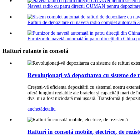
Navetă radio cu patru direcții OUMAN pentru depozitare
Rafturi de depozitare cu navetă radio complet automată 3
Furnizor de navetă automată în patru direcții din China pe
Rafturi rulante în consolă
Revoluționați-vă depozitarea cu sisteme de ra
Creșteți-vă eficiența depozitării cu sistemul nostru extensib
oferă lungimi reglabile ale brațelor și capacități mari de î
dvs. nu a fost niciodată mai ușoară. Transformă-ți depozitu
anchetă
detaliu
Rafturi în consolă mobile, electrice, de rezis