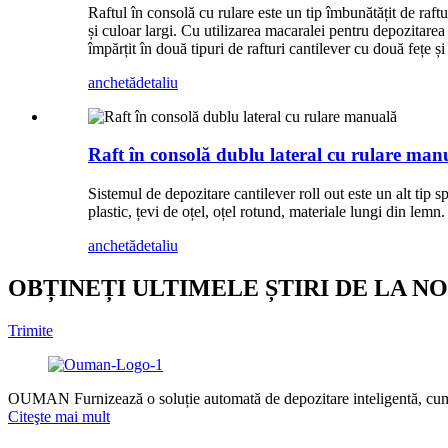
Raftul în consolă cu rulare este un tip îmbunătățit de raftur
și culoar largi. Cu utilizarea macaralei pentru depozitarea
împărțit în două tipuri de rafturi cantilever cu două fețe și
anchetă
detaliu
Raft în consolă dublu lateral cu rulare man
Sistemul de depozitare cantilever roll out este un alt tip s
plastic, țevi de oțel, oțel rotund, materiale lungi din lemn
anchetă
detaliu
OBȚINEȚI ULTIMELE ȘTIRI DE LA NO
Trimite
OUMAN Furnizează o soluție automată de depozitare inteligentă, cum ar 
Citeşte mai mult