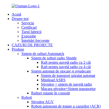
Acasă
Despre noi
Serviciu
Certificari
Turul fabricii
Expoziţie
Întrebări frecvente
CAZURI DE PROIECTE
Produse
Sistem de rafturi Automatck
Sistem de rafturi radio Shuttle
Raft pentru navetă radio cu 2 căi
Raft pentru navetă radio cu 4 căi
Sistem automat de stocare și rejudecare
Sistem de transport spiralat automat
Miniload ASRS
Stivuitor + sistem de navetă radio
Macara stivuitor+Sistem transportor
Rafturi rulante în consolă
Roboți
Stivuitor AGV
Roboti autonomi de tratare a cazurilor (ACR)