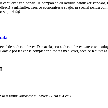
i cantilever tradiționale. În comparație cu rafturile cantilever standard, b
 directă a mărfurilor, ceea ce economisește spațiu, în special pentru compa
 o singură față.
uală
pecial de rack cantilever. Este același cu rack cantilever, care este o solu
. Brațele pot fi extinse complet prin rotirea manivelei, ceea ce facilitează
I
fi rafturi automate cu navetă (2 căi și 4 căi)....