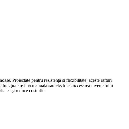
oase. Proiectate pentru rezistență și flexibilitate, aceste rafturi
u o funcționare lină manuală sau electrică, accesarea inventarului
itatea și reduce costurile.