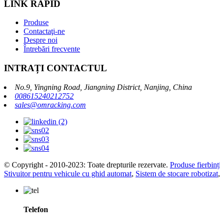
LINK RAPID
Produse
Contactaţi-ne
Despre noi
Întrebări frecvente
INTRAȚI CONTACTUL
No.9, Yingning Road, Jiangning District, Nanjing, China
008615240212752
sales@omracking.com
© Copyright - 2010-2023: Toate drepturile rezervate.
Produse fierbinț
Stivuitor pentru vehicule cu ghid automat
,
Sistem de stocare robotizat
Telefon