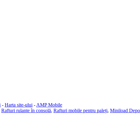
i
-
Harta site-ului
-
AMP Mobile
,
Rafturi rulante în consolă
,
Rafturi mobile pentru paleți
,
Miniload Depo