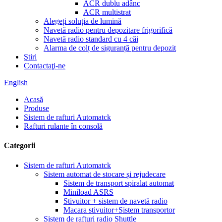
ACR dublu adânc
ACR multistrat
Alegeți soluția de lumină
Navetă radio pentru depozitare frigorifică
Navetă radio standard cu 4 căi
Alarma de colț de siguranță pentru depozit
Ştiri
Contactaţi-ne
English
Acasă
Produse
Sistem de rafturi Automatck
Rafturi rulante în consolă
Categorii
Sistem de rafturi Automatck
Sistem automat de stocare și rejudecare
Sistem de transport spiralat automat
Miniload ASRS
Stivuitor + sistem de navetă radio
Macara stivuitor+Sistem transportor
Sistem de rafturi radio Shuttle