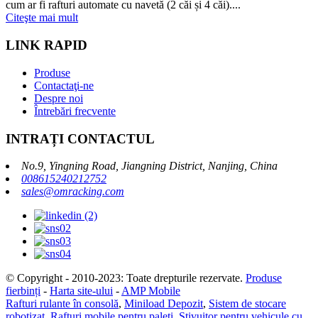
cum ar fi rafturi automate cu navetă (2 căi și 4 căi)....
Citeşte mai mult
LINK RAPID
Produse
Contactaţi-ne
Despre noi
Întrebări frecvente
INTRAȚI CONTACTUL
No.9, Yingning Road, Jiangning District, Nanjing, China
008615240212752
sales@omracking.com
© Copyright - 2010-2023: Toate drepturile rezervate.
Produse
fierbinți
-
Harta site-ului
-
AMP Mobile
Rafturi rulante în consolă
,
Miniload Depozit
,
Sistem de stocare
robotizat
,
Rafturi mobile pentru paleți
,
Stivuitor pentru vehicule cu