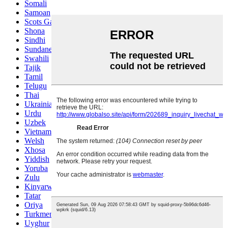
Somali
Samoan
Scots Gaelic
Shona
Sindhi
Sundanese
Swahili
Tajik
Tamil
Telugu
Thai
Ukrainian
Urdu
Uzbek
Vietnamese
Welsh
Xhosa
Yiddish
Yoruba
Zulu
Kinyarwanda
Tatar
Oriya
Turkmen
Uyghur