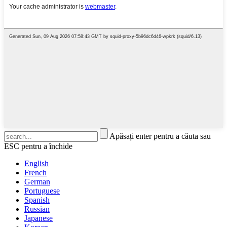
Apăsați enter pentru a căuta sau
ESC pentru a închide
English
French
German
Portuguese
Spanish
Russian
Japanese