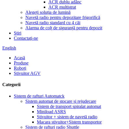
ACR dublu adânc
ACR multistrat
Alegeți soluția de lumină
Navetă radio pentru depozitare frigorifică
Navetă radio standard cu 4 căi
Alarma de colț de siguranță pentru depozit
Ştiri
Contactaţi-ne
English
Acasă
Produse
Roboți
Stivuitor AGV
Categorii
Sistem de rafturi Automatck
Sistem automat de stocare și rejudecare
Sistem de transport spiralat automat
Miniload ASRS
Stivuitor + sistem de navetă radio
Macara stivuitor+Sistem transportor
Sistem de rafturi radio Shuttle