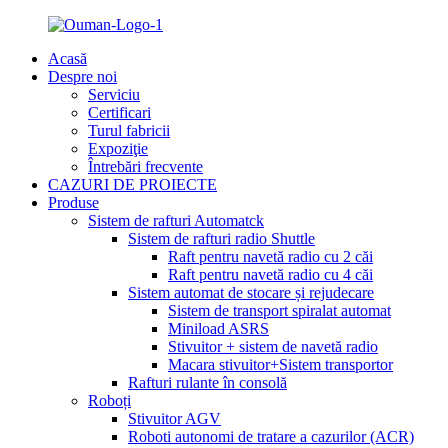
Acasă
Despre noi
Serviciu
Certificari
Turul fabricii
Expoziţie
Întrebări frecvente
CAZURI DE PROIECTE
Produse
Sistem de rafturi Automatck
Sistem de rafturi radio Shuttle
Raft pentru navetă radio cu 2 căi
Raft pentru navetă radio cu 4 căi
Sistem automat de stocare și rejudecare
Sistem de transport spiralat automat
Miniload ASRS
Stivuitor + sistem de navetă radio
Macara stivuitor+Sistem transportor
Rafturi rulante în consolă
Roboți
Stivuitor AGV
Roboti autonomi de tratare a cazurilor (ACR)