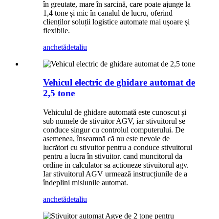
în greutate, mare în sarcină, care poate ajunge la
1,4 tone și mic în canalul de lucru, oferind
clienților soluții logistice automate mai ușoare și
flexibile.
anchetă
detaliu
Vehicul electric de ghidare automat de
2,5 tone
Vehiculul de ghidare automată este cunoscut și
sub numele de stivuitor AGV, iar stivuitorul se
conduce singur cu controlul computerului. De
asemenea, înseamnă că nu este nevoie de
lucrători cu stivuitor pentru a conduce stivuitorul
pentru a lucra în stivuitor. cand muncitorul da
ordine in calculator sa actioneze stivuitorul agv.
Iar stivuitorul AGV urmează instrucțiunile de a
îndeplini misiunile automat.
anchetă
detaliu