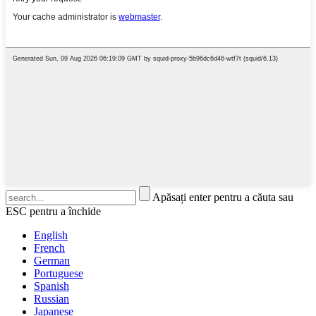
Apăsați enter pentru a căuta sau
ESC pentru a închide
English
French
German
Portuguese
Spanish
Russian
Japanese