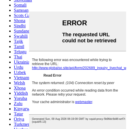
Somali
Samoan
Scots Gaelic
Shona
Sindhi
Sundanese
Swahili
Tajik
Tamil
Telugu
Thai
Ukrainian
Urdu
Uzbek
Vietnamese
Welsh
Xhosa
Yiddish
Yoruba
Zulu
Kinyarwanda
Tatar
Oriya
Turkmen