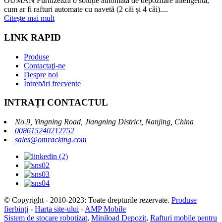
OUMAN Furnizează o soluție automată de depozitare inteligentă,
cum ar fi rafturi automate cu navetă (2 căi și 4 căi)....
Citeşte mai mult
LINK RAPID
Produse
Contactaţi-ne
Despre noi
Întrebări frecvente
INTRAȚI CONTACTUL
No.9, Yingning Road, Jiangning District, Nanjing, China
008615240212752
sales@omracking.com
© Copyright - 2010-2023: Toate drepturile rezervate.
Produse
fierbinți
-
Harta site-ului
-
AMP Mobile
Sistem de stocare robotizat
,
Miniload Depozit
,
Rafturi mobile pentru