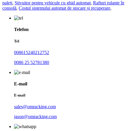
paleți
,
Stivuitor pentru vehicule cu ghid automat
,
Rafturi rulante în
consolă
,
Costul sistemului automat de stocare și recuperare
,
Telefon
Tel
008615240212752
0086 25 52781380
E-mail
E-mail
sales@omracking.com
jason@omracking.com