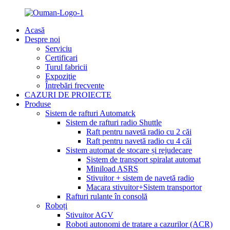
Acasă
Despre noi
Serviciu
Certificari
Turul fabricii
Expoziţie
Întrebări frecvente
CAZURI DE PROIECTE
Produse
Sistem de rafturi Automatck
Sistem de rafturi radio Shuttle
Raft pentru navetă radio cu 2 căi
Raft pentru navetă radio cu 4 căi
Sistem automat de stocare și rejudecare
Sistem de transport spiralat automat
Miniload ASRS
Stivuitor + sistem de navetă radio
Macara stivuitor+Sistem transportor
Rafturi rulante în consolă
Roboți
Stivuitor AGV
Roboti autonomi de tratare a cazurilor (ACR)